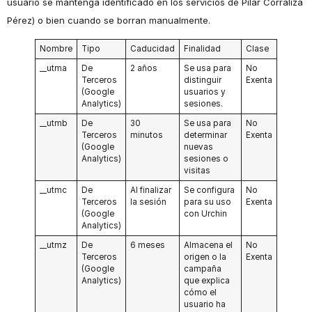
usuario se mantenga identificado en los servicios de Pilar Corraliza
Pérez) o bien cuando se borran manualmente.
Nombre
Tipo
Caducidad
Finalidad
Clase
__utma
De
2 años
Se usa para
No
Terceros
distinguir
Exenta
(Google
usuarios y
Analytics)
sesiones.
__utmb
De
30
Se usa para
No
Terceros
minutos
determinar
Exenta
(Google
nuevas
Analytics)
sesiones o
visitas
__utmc
De
Al finalizar
Se configura
No
Terceros
la sesión
para su uso
Exenta
(Google
con Urchin
Analytics)
__utmz
De
6 meses
Almacena el
No
Terceros
origen o la
Exenta
(Google
campaña
Analytics)
que explica
cómo el
usuario ha